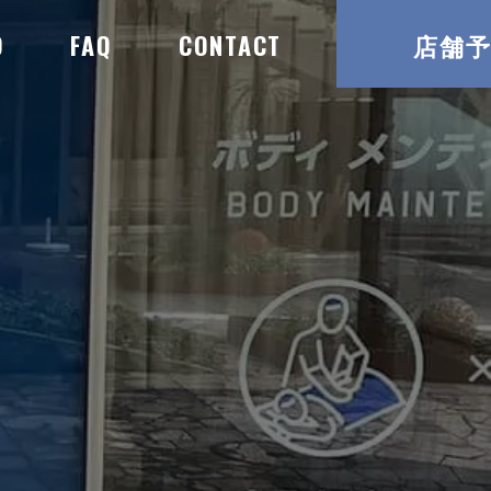
O
FAQ
CONTACT
店舗